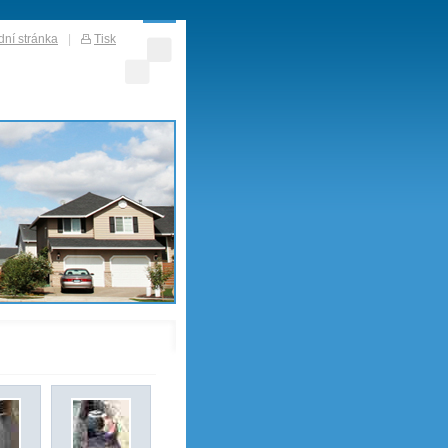
ní stránka
|
Tisk