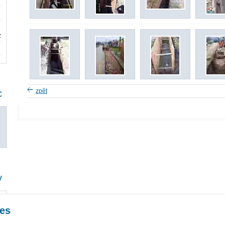
z
zpět
c
y
es