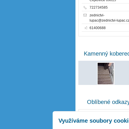
722734585
zednictvi-
lupac@zednictvi-lupac.c
61400688
IČ
Kamenný kobere
Oblíbené odkaz
Bagry-Brno
Využíváme soubory cooki