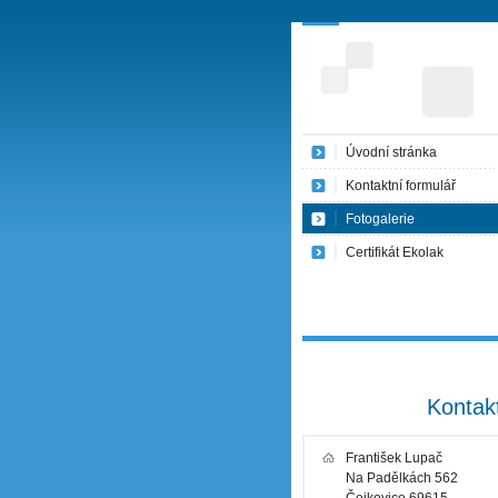
Úvodní stránka
Kontaktní formulář
Fotogalerie
Certifikát Ekolak
Kontak
František Lupač
Na Padělkách 562
Čejkovice 69615