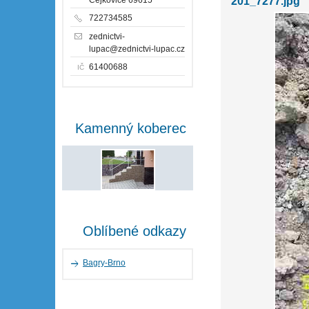
201_7277.jpg
722734585
zednictvi-
lupac@zednictvi-lupac.cz
61400688
IČ
Kamenný koberec
Oblíbené odkazy
Bagry-Brno