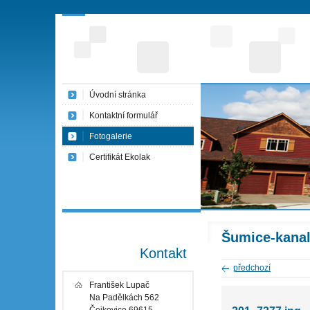
Úvodní stránka
Kontaktní formulář
Fotogalerie
Certifikát Ekolak
Šumice-kanal
Kontakt
předchozí
František Lupač
Na Padělkách 562
Čejkovice 69615