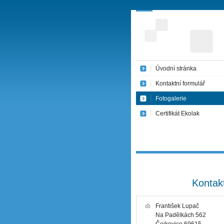
Úvodní stránka
Kontaktní formulář
Fotogalerie
Certifikát Ekolak
Kontak
František Lupač
Na Padělkách 562
Čejkovice 69615