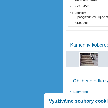
722734585
zednictvi-
lupac@zednictvi-lupac.c
61400688
IČ
Kamenný kobere
Oblíbené odkaz
Bagry-Brno
Využíváme soubory cooki