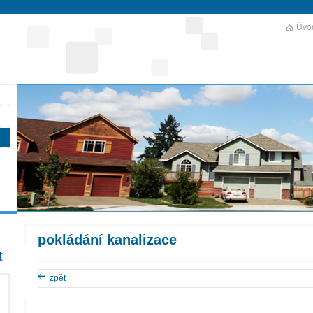
Úvod
pokládání kanalizace
t
zpět