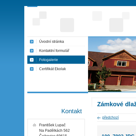
Úvodní stránka
Kontaktní formulář
Fotogalerie
Certifikát Ekolak
Zámkové dla
Kontakt
předchozí
František Lupač
Na Padělkách 562
Čejkovice 69615