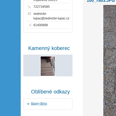
100_7803.JPG
722734585
zednictvi-
lupac@zednictvi-lupac.cz
61400688
IČ
Kamenný koberec
Oblíbené odkazy
Bagry-Brno