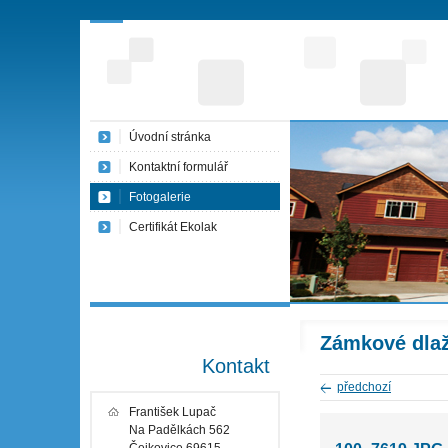
Úvodní stránka
Kontaktní formulář
Fotogalerie
Certifikát Ekolak
Zámkové dla
Kontakt
předchozí
František Lupač
Na Padělkách 562
Čejkovice 69615