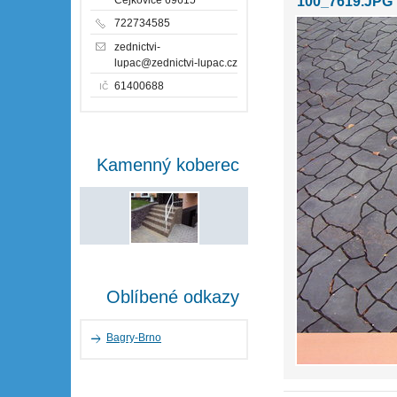
100_7619.JPG
722734585
zednictvi-
lupac@zednictvi-lupac.cz
61400688
IČ
Kamenný koberec
Oblíbené odkazy
Bagry-Brno