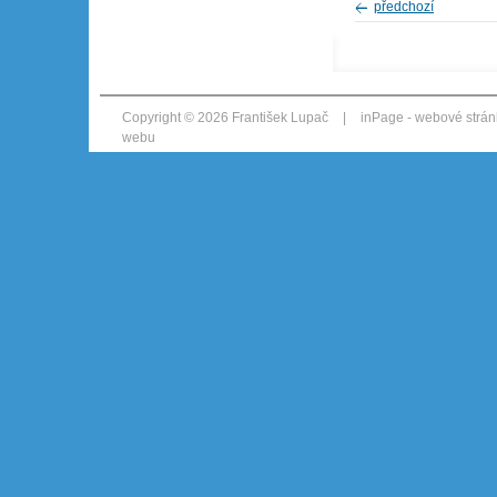
předchozí
Copyright © 2026 František Lupač
|
inPage -
webové strán
webu