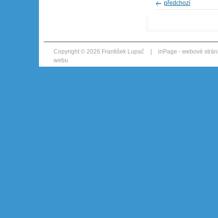
předchozí
Copyright © 2026 František Lupač
|
inPage -
webové strán
webu