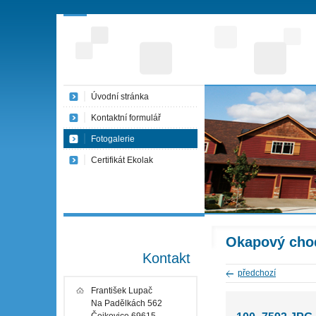
Úvodní stránka
Kontaktní formulář
Fotogalerie
Certifikát Ekolak
Okapový cho
Kontakt
předchozí
František Lupač
Na Padělkách 562
Čejkovice 69615