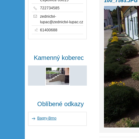
100_7593.JPG
722734585
zednictvi-
lupac@zednictvi-lupac.cz
61400688
IČ
Kamenný koberec
Oblíbené odkazy
Bagry-Brno