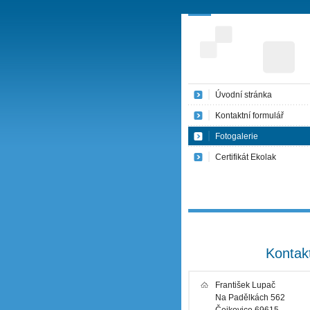
Úvodní stránka
Kontaktní formulář
Fotogalerie
Certifikát Ekolak
Kontak
František Lupač
Na Padělkách 562
Čejkovice 69615