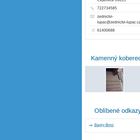
722734585
zednictvi-
lupac@zednictvi-lupac.c
61400688
IČ
Kamenný kobere
Oblíbené odkaz
Bagry-Brno