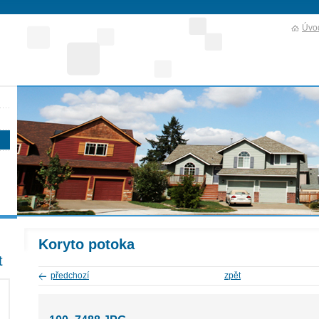
Úvod
Koryto potoka
t
předchozí
zpět