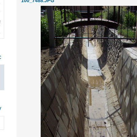
100_7488.JPG
z
c
y