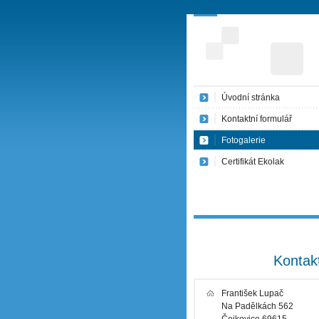
Úvodní stránka
Kontaktní formulář
Fotogalerie
Certifikát Ekolak
Kontak
František Lupač
Na Padělkách 562
Čejkovice 69615