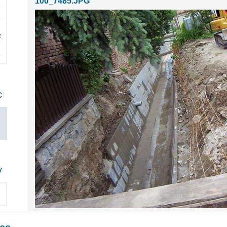
100_7485.JPG
z
c
y