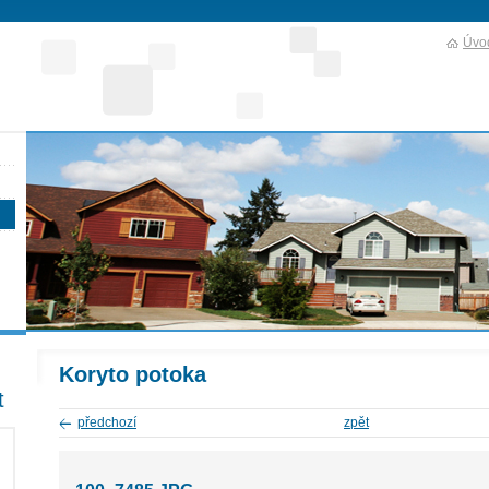
Úvod
Koryto potoka
t
předchozí
zpět