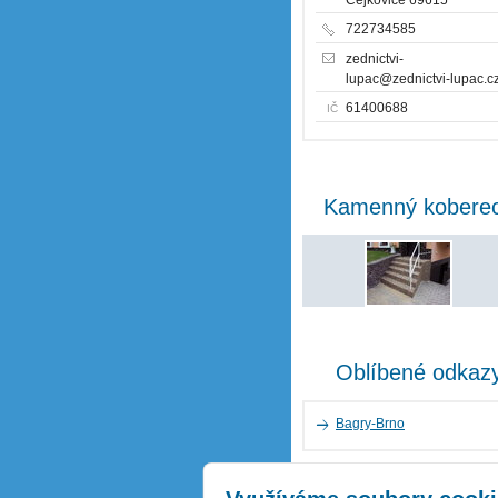
722734585
zednictvi-
lupac@zednictvi-lupac.c
61400688
IČ
Kamenný kobere
Oblíbené odkaz
Bagry-Brno