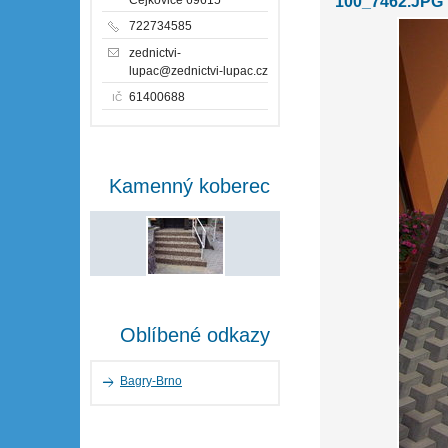
100_7462.JPG
722734585
zednictvi-
lupac@zednictvi-lupac.cz
61400688
IČ
Kamenný koberec
Oblíbené odkazy
Bagry-Brno