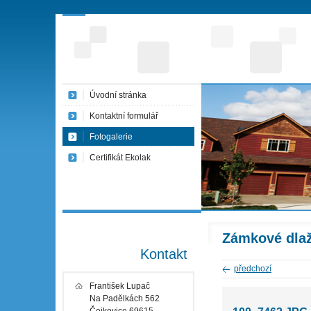
Úvodní stránka
Kontaktní formulář
Fotogalerie
Certifikát Ekolak
Zámkové dla
Kontakt
předchozí
František Lupač
Na Padělkách 562
Čejkovice 69615