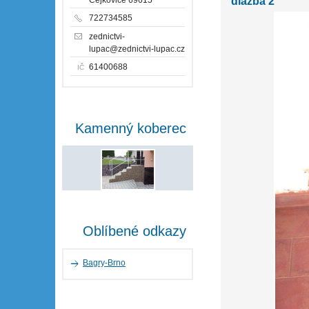
dlažba 2
722734585
zednictvi-
lupac@zednictvi-lupac.cz
61400688
IČ
Kamenný koberec
Oblíbené odkazy
Bagry-Brno