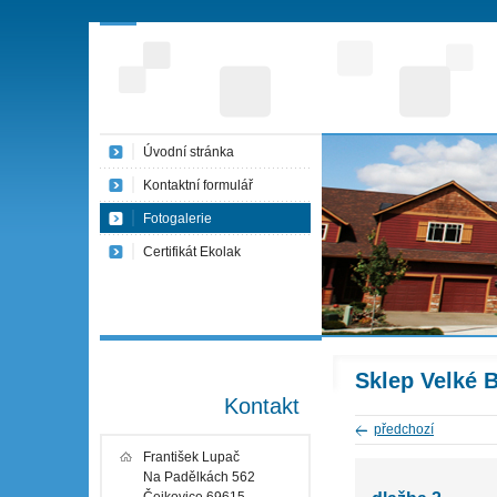
Úvodní stránka
Kontaktní formulář
Fotogalerie
Certifikát Ekolak
Sklep Velké B
Kontakt
předchozí
František Lupač
Na Padělkách 562
Čejkovice 69615