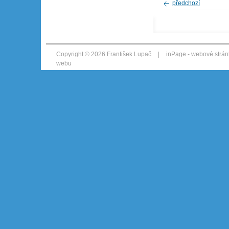
předchozí
Copyright © 2026 František Lupač
|
inPage -
webové strán
webu