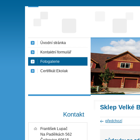
Úvodní stránka
Kontaktní formulář
Fotogalerie
Certifikát Ekolak
Sklep Velké B
Kontakt
předchozí
František Lupač
Na Padělkách 562
Čejkovice 69615