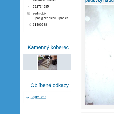
půdovky na zdi
722734585
zednictvi-
lupac@zednictvi-lupac.cz
61400688
IČ
Kamenný koberec
Oblíbené odkazy
Bagry-Brno