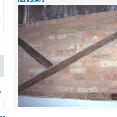
režné zdivo 3
z
c
y