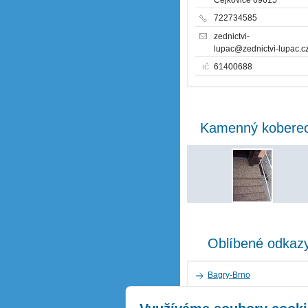
722734585
zednictvi-
lupac@zednictvi-lupac.c
61400688
IČ
Kamenný kobere
Oblíbené odkaz
Bagry-Brno