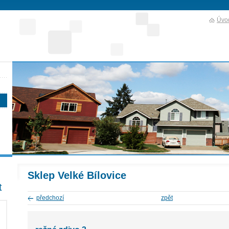
Úvod
Sklep Velké Bílovice
t
předchozí
zpět