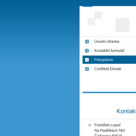
Úvodní stránka
Kontaktní formulář
Fotogalerie
Certifikát Ekolak
Kontak
František Lupač
Na Padělkách 562
Čejkovice 69615