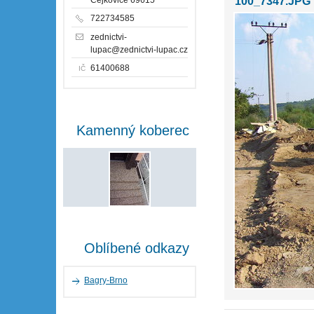
100_7347.JPG
722734585
zednictvi-
lupac@zednictvi-lupac.cz
61400688
IČ
Kamenný koberec
Oblíbené odkazy
Bagry-Brno