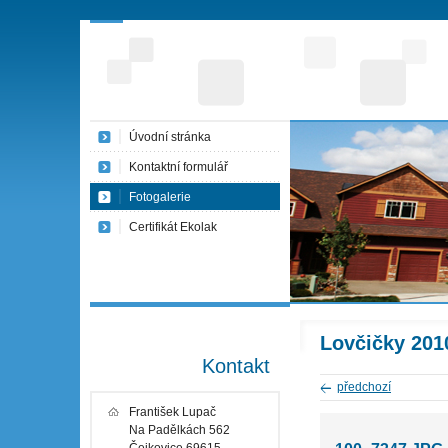
Úvodní stránka
Kontaktní formulář
Fotogalerie
Certifikát Ekolak
Lovčičky 201
Kontakt
předchozí
František Lupač
Na Padělkách 562
Čejkovice 69615