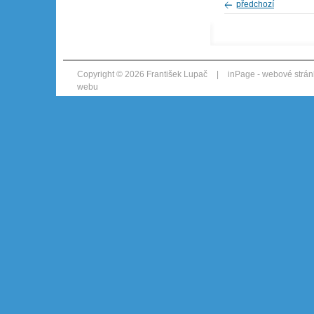
předchozí
Copyright © 2026 František Lupač
|
inPage -
webové strán
webu