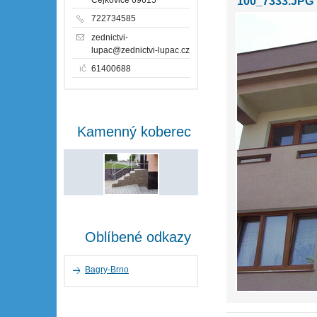
100_7333.JPG
722734585
zednictvi-
lupac@zednictvi-lupac.cz
61400688
IČ
Kamenný koberec
Oblíbené odkazy
Bagry-Brno