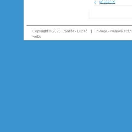
předchozí
Copyright © 2026 František Lupač
|
inPage -
webové strán
webu