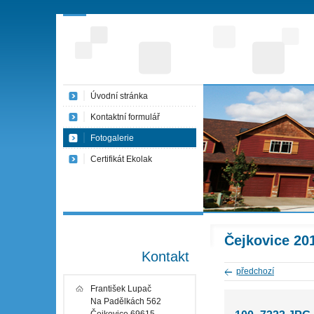
Úvodní stránka
Kontaktní formulář
Fotogalerie
Certifikát Ekolak
Čejkovice 20
Kontakt
předchozí
František Lupač
Na Padělkách 562
Čejkovice 69615