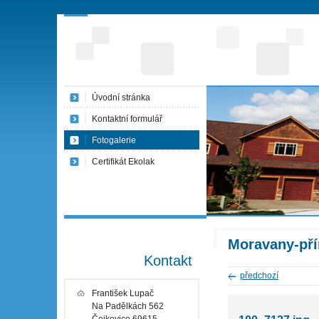
Úvodní stránka
Kontaktní formulář
Fotogalerie
Certifikát Ekolak
Moravany-pří
Kontakt
předchozí
František Lupač
Na Padělkách 562
Čejkovice 69615