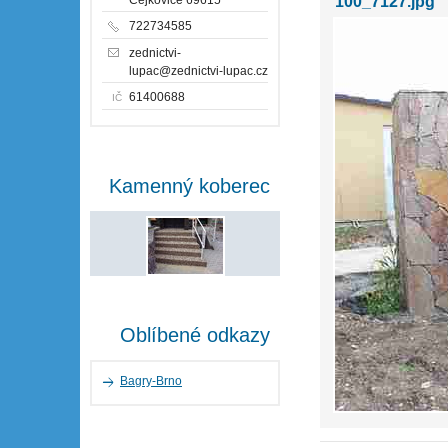
100_7127.jpg
722734585
zednictvi-
lupac@zednictvi-lupac.cz
61400688
IČ
Kamenný koberec
Oblíbené odkazy
Bagry-Brno