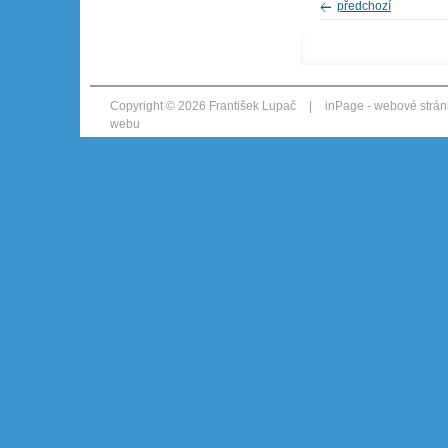
předchozí
Copyright © 2026 František Lupač
|
inPage -
webové strán
webu